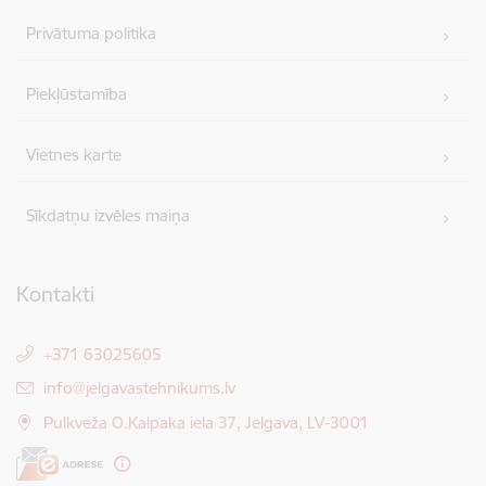
Privātuma politika
Piekļūstamība
Vietnes karte
Sīkdatņu izvēles maiņa
Kontakti
+371 63025605
E-pasts:
info@jelgavastehnikums.lv
Pulkveža O.Kalpaka iela 37, Jelgava, LV-3001