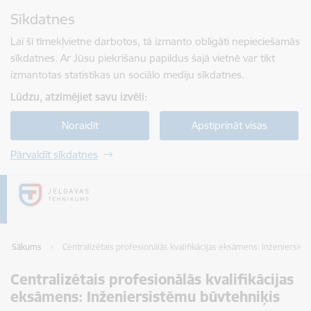
Pāriet uz lapas saturu
Sīkdatnes
Spied
lai meklētu
Enter
Lai šī tīmekļvietne darbotos, tā izmanto obligāti nepieciešamās
sīkdatnes. Ar Jūsu piekrišanu papildus šajā vietnē var tikt
izmantotas statistikas un sociālo mediju sīkdatnes.
Lūdzu, atzīmējiet savu izvēli:
Noraidīt
Apstiprināt visas
Pārvaldīt sīkdatnes
Sākums
Centralizētais profesionālās kvalifikācijas eksāmens: Inženiersis
Centralizētais profesionālās kvalifikācijas
eksāmens: Inženiersistēmu būvtehniķis