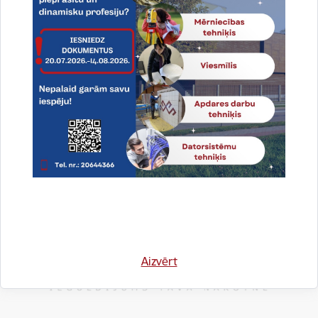
Apstiprināts būvprojekts minimālajā sastāvā
23.10.2017.
Jelgavas Tehnikums sadarbībā ar Valsts izglītības attīstības aģentūru 2017.
gada 27. februārī izsludinātā atklāta konkursa “Jelgavas Tehnikuma izglītības
programmas "Autotransports" aprīkojuma…
ERAF
Projekti
Aizvērt