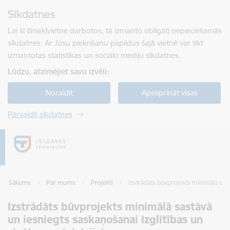
Pāriet uz lapas saturu
Sīkdatnes
Spied
lai meklētu
Enter
Lai šī tīmekļvietne darbotos, tā izmanto obligāti nepieciešamās
sīkdatnes. Ar Jūsu piekrišanu papildus šajā vietnē var tikt
izmantotas statistikas un sociālo mediju sīkdatnes.
Lūdzu, atzīmējiet savu izvēli:
Noraidīt
Apstiprināt visas
Pārvaldīt sīkdatnes
Sākums
Par mums
Projekti
Izstrādāts būvprojekts minimālā sast
Izstrādāts būvprojekts minimālā sastāvā
un iesniegts saskaņošanai Izglītības un