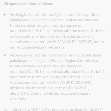
Eiropas Savienības sliekšņa:
Vispārīgās vienošanās noslēgšana par būvekspertīzes
pakalpojumu sniegšanu Eiropas Reģionālās attīstības
fonda darbības programmas „Izaugsme un
nodarbinātība” 8.1.3. specifiskā atbalsta mērķa „Palielināt
modernizēto profesionālās izglītības iestāžu skaitu”
īstenošanas ietvaros”, (id.Nr. VIAA 2017/16 ERAF), notiek
iesniegto piedāvājumu vērtēšana;
Vispārīgās vienošanās noslēgšana par būvuzraudzības
pakalpojumu sniegšanu Eiropas Reģionālās attīstības
fonda darbības programmas „Izaugsme un
nodarbinātība” 8.1.3. specifiskā atbalsta mērķa „Palielināt
modernizēto profesionālās izglītības iestāžu skaitu”
īstenošanas ietvaros”, (id.Nr.VIAA 2017/20 ERAF),
piedāvājumu iesniegšanas termiņš 12.04.2017.,
plkst.10:00. Šobrīd notiek iesniegto piedāvājumu
vērtēšana.
Lai nodrošinātu 10.07.2015. Eiropas Savienības fondu 2014-