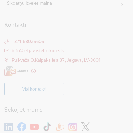
Sīkdatņu izvēles maiņa
Kontakti
+371 63025605
E-pasts:
info@jelgavastehnikums.lv
Pulkveža O.Kalpaka iela 37, Jelgava, LV-3001
Visi kontakti
Sekojiet mums