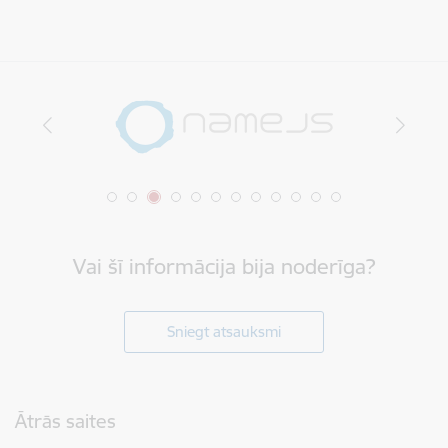
Vai šī informācija bija noderīga?
Sniegt atsauksmi
Kājene
Ātrās saites