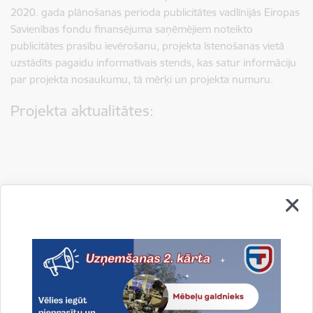
2020. gada plānošanas perioda publicitātes vadlīnijās Eiropas
Savienības fondu finansējuma saņēmējiem noteikto
publicitātes prasību ievērošanu, projekta īstenošanas vietā
uzstādīts pagaidu informatīvais stends, kas satur informāciju
par projekta nosaukumu, tā mērķi un projekta numuru.
Projekta aktualitātes: