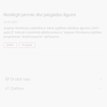
Noslēgti pirmie divi piegādes līgumi
21.07.2017.
Jelgavas Tehnikums sadarbībā ar Valsts izglītības attīstības aģentūru 2017.
gada 27. februārī izsludinātā atklāta konkursa “Jelgavas Tehnikuma izglītības
programmas "Autotransports" aprīkojuma…
ERAF
Projekti
Drukāt lapu
Dalīties