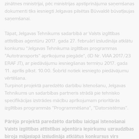
zinātnes ministrijai, pēc ministrijas apstiprinājuma saņemšanas
dokumenti tiks iesniegti Jelgavas pilsētas Būvvaldē būvatļaujas
saņemšanai.
Tāpat, Jelgavas Tehnikums sadarbībā ar Valsts izglītības
attīstības aģentūru 2017. gada 27. februārī izsludināja atklātu
konkursu “Jelgavas Tehnikuma izglītības programmas
"Autotransports" aprīkojuma piegāde”, (ID Nr. VIAA 2017/23
ERAF JT), ar piedāvājumu iesniegšanas termiņu 2017. gada
11. aprīlis plkst. 10.00. Šobrīd notiek iesniegto piedāvājumu
vērtēšana.
Turpinot projektā paredzēto darbību īstenošanu, Jelgavas
Tehnikums un sadarbības partneris strādā pie tehnisko
specifikācijas izstrādes mācību aprīkojumam prioritārās
izglītības programmās "Programmēšana", "Datorsistēmas".
Pārējo projektā paredzēto darbību laicīgai īstenošanai
Valsts izglītības attīstības aģentūra Iepirkumu uzraudzības
biroja mājaslapā izsludināja atklātus konkursus virs