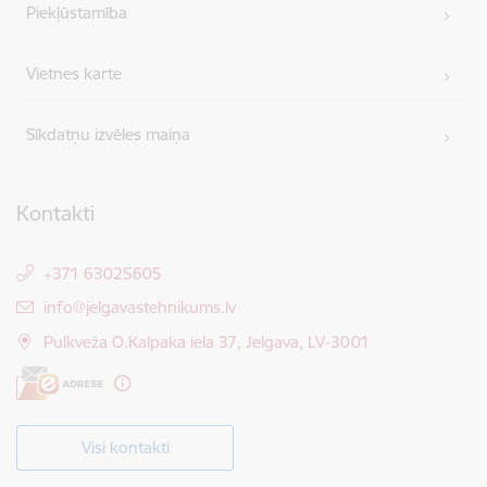
Piekļūstamība
Vietnes karte
Sīkdatņu izvēles maiņa
Kontakti
+371 63025605
E-pasts:
info@jelgavastehnikums.lv
Pulkveža O.Kalpaka iela 37, Jelgava, LV-3001
Visi kontakti