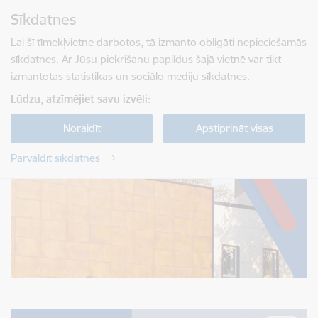
Pāriet uz lapas saturu
Sīkdatnes
Spied
lai meklētu
Enter
Lai šī tīmekļvietne darbotos, tā izmanto obligāti nepieciešamās
sīkdatnes. Ar Jūsu piekrišanu papildus šajā vietnē var tikt
izmantotas statistikas un sociālo mediju sīkdatnes.
Lūdzu, atzīmējiet savu izvēli:
Noraidīt
Apstiprināt visas
Pārvaldīt sīkdatnes
Jelgavas tehnikums