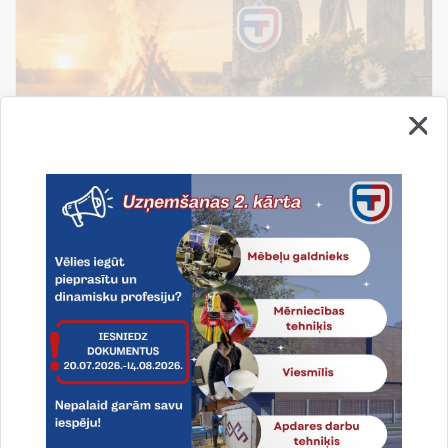
Līgo svētki!
Līgo svētki - tas ir laiks, kad apstājamies, atskatamies
un novērtējam to, kas patiesi svarīgs: ģimene,
draudzība un piederība savai zemei.
19.06.2026.