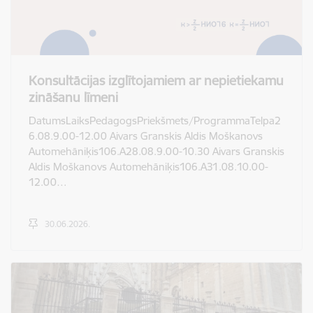
Konsultācijas izglītojamiem ar nepietiekamu
zināšanu līmeni
DatumsLaiksPedagogsPriekšmets/ProgrammaTelpa2
6.08.9.00-12.00 Aivars Granskis Aldis Moškanovs
Automehāniķis106.A28.08.9.00-10.30 Aivars Granskis
Aldis Moškanovs Automehāniķis106.A31.08.10.00-
12.00…
30.06.2026.