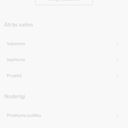
Kājene
Ātrās saites
Vakances
Iepirkumi
Projekti
Noderīgi
Privātuma politika