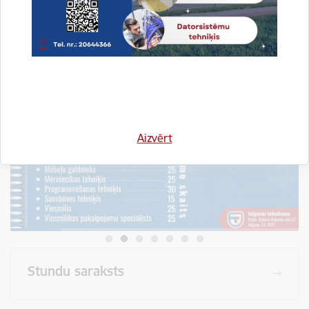
Visi jaunumi
Aizvērt
Stundu saraksts