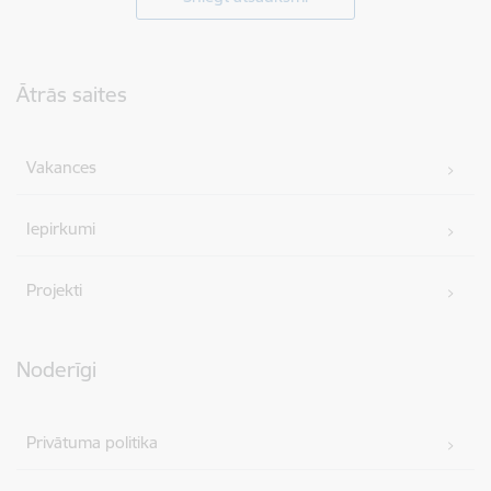
Kājene
Ātrās saites
Vakances
Iepirkumi
Projekti
Noderīgi
Privātuma politika