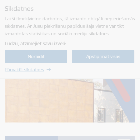
Pāriet uz lapas saturu
Sīkdatnes
Spied
lai meklētu
Enter
Lai šī tīmekļvietne darbotos, tā izmanto obligāti nepieciešamās
sīkdatnes. Ar Jūsu piekrišanu papildus šajā vietnē var tikt
izmantotas statistikas un sociālo mediju sīkdatnes.
Lūdzu, atzīmējiet savu izvēli:
Noraidīt
Apstiprināt visas
Pārvaldīt sīkdatnes
Jelgavas tehnikums