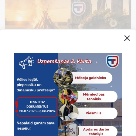
Līgo svētki!
Līgo svētki - tas ir laiks, kad apstājamies, atskatamies
un novērtējam to, kas patiesi svarīgs: ģimene,
draudzība un piederība savai zemei.
19.06.2026.