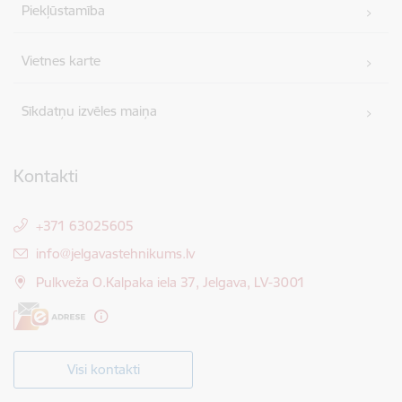
Piekļūstamība
Vietnes karte
Sīkdatņu izvēles maiņa
Kontakti
+371 63025605
E-pasts:
info@jelgavastehnikums.lv
Pulkveža O.Kalpaka iela 37, Jelgava, LV-3001
Visi kontakti