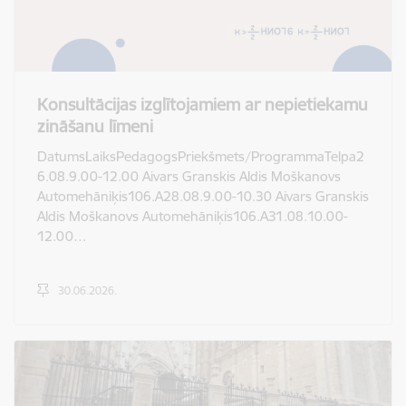
Konsultācijas izglītojamiem ar nepietiekamu
zināšanu līmeni
DatumsLaiksPedagogsPriekšmets/ProgrammaTelpa2
6.08.9.00-12.00 Aivars Granskis Aldis Moškanovs
Automehāniķis106.A28.08.9.00-10.30 Aivars Granskis
Aldis Moškanovs Automehāniķis106.A31.08.10.00-
12.00…
30.06.2026.