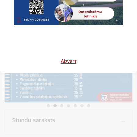
Visi jaunumi
Aizvērt
Stundu saraksts