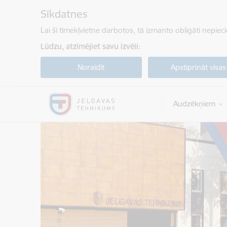
Pāriet uz lapas saturu
Sīkdatnes
Lai šī tīmekļvietne darbotos, tā izmanto obligāti nepiec
Lūdzu, atzīmējiet savu izvēli:
Noraidīt
Apstiprināt visas
Audzēkņiem
Jelgavas tehnikums