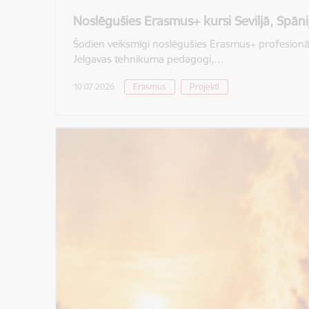
Noslēgušies Erasmus+ kursi Seviljā, Spāni
Šodien veiksmīgi noslēgušies Erasmus+ profesionālās
Jelgavas tehnikuma pedagogi,…
10.07.2026.
Erasmus
Projekti