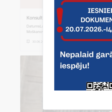
Konsultācijas izglītojamiem ar nepietiek
DatumsLaiksPedagogsPriekšmets/ProgrammaTelpa26
Moškanovs Automehāniķis106.A31.08.10.00-12.
30.06.2026.