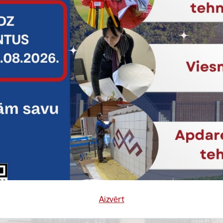
amu zināšanu līmeni
.08.9.00-12.00 Aivars Granskis Aldis Moškanovs Automehāniķis
00…
Aizvērt