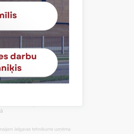
gavas tehnikumā mobilitāti…
s mobilitātes
tības centra studentu mobilitāte
19. novembrim Latvijā viesojas seši
peciālista profesiju Alītas profesionālās
ā, no 24. oktobra līdz…
s mobilitātes
tības centra izglītojamo un
jā
. maijam Jelgavas tehnikums uzņēma