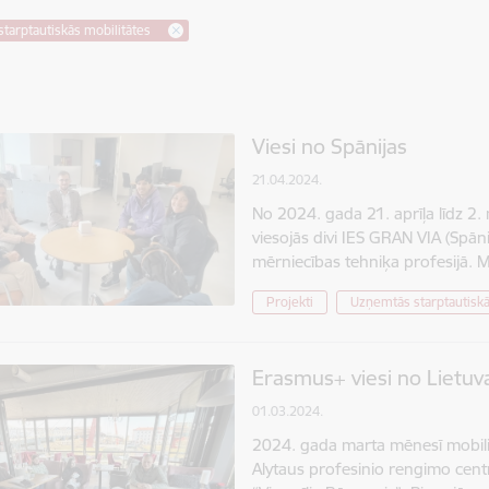
tarptautiskās mobilitātes
Viesi no Spānijas
21.04.2024.
No 2024. gada 21. aprīļa līdz 2.
viesojās divi IES GRAN VIA (Spāni
mērniecības tehniķa profesijā. M
Projekti
Uzņemtās starptautiskā
Erasmus+ viesi no Lietuv
01.03.2024.
2024. gada marta mēnesī mobilitā
Alytaus profesinio rengimo centra