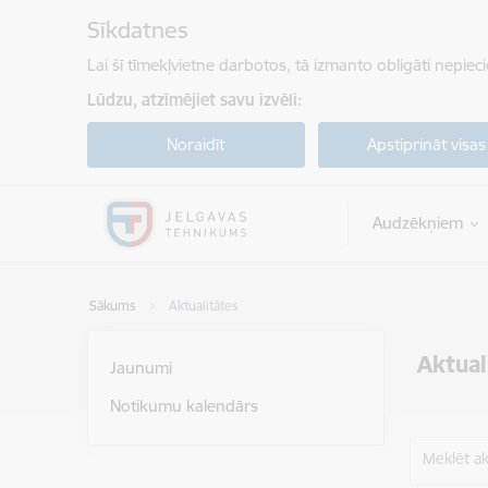
Pāriet uz lapas saturu
Sīkdatnes
Lai šī tīmekļvietne darbotos, tā izmanto obligāti nepiec
Lūdzu, atzīmējiet savu izvēli:
Noraidīt
Apstiprināt visas
Audzēkņiem
Sākums
Aktualitātes
Aktual
Jaunumi
Notikumu kalendārs
Meklēt akt