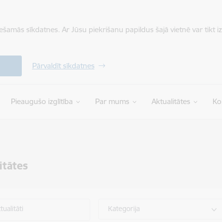
iešamās sīkdatnes. Ar Jūsu piekrišanu papildus šajā vietnē var tikt i
Pārvaldīt sīkdatnes
Pieaugušo izglītība
Par mums
Aktualitātes
Ko
itātes
ualitāti
Kategorija