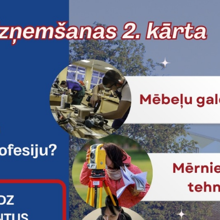
profesionālās izglītības centra (
Projekti
Uzņemtās starptautiskā
Professional developmen
16.10.2023.
Laika periodā no 2023. gada 16
Jelgavas tehnikumā mobilitāti īs
servisa skolas (Igaunija) stude
Projekti
Uzņemtās starptautiskā
Jelgavas tehnikumā vie
studenti no Spānijas un L
03.04.2023.
2023. gada aprīlī Jelgavas teh
studenti no Spānijas un Lietuvas