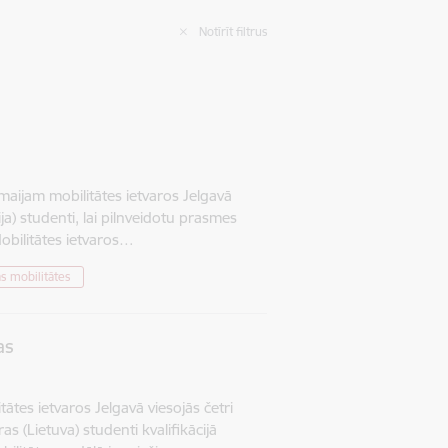
Notīrīt filtrus
 maijam mobilitātes ietvaros Jelgavā
ja) studenti, lai pilnveidotu prasmes
obilitātes ietvaros…
s mobilitātes
as
tes ietvaros Jelgavā viesojās četri
s (Lietuva) studenti kvalifikācijā