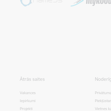
Kājene
Ātrās saites
Noderīg
Vakances
Privātuma
Iepirkumi
Piekļūsta
Projekti
Vietnes k