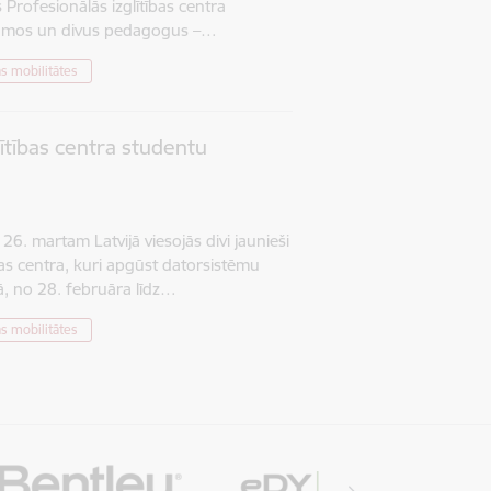
 Profesionālās izglītības centra
ītojamos un divus pedagogus –…
s mobilitātes
ītības centra studentu
26. martam Latvijā viesojās divi jaunieši
bas centra, kuri apgūst datorsistēmu
ā, no 28. februāra līdz…
s mobilitātes