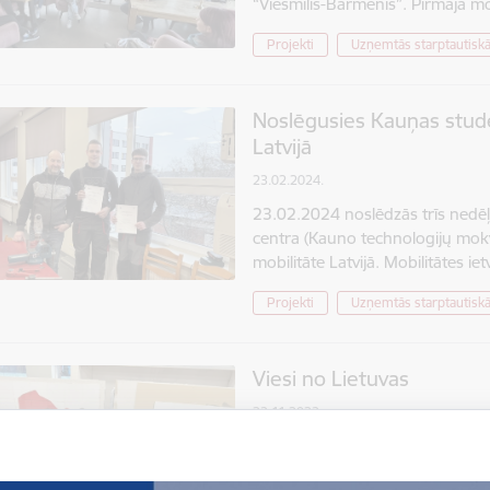
“Viesmīlis-Bārmenis”. Pirmajā mo
Projekti
Uzņemtās starptautiskā
Noslēgusies Kauņas stude
Latvijā
23.02.2024.
23.02.2024 noslēdzās trīs nedē
centra (Kauno technologijų mo
mobilitāte Latvijā. Mobilitātes i
Projekti
Uzņemtās starptautiskā
Viesi no Lietuvas
23.11.2023.
Laika periodā no 2023. gada 13
novembrim Jelgavas tehnikumā mob