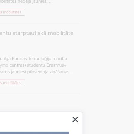
bilitātes nedēļā jaunieši…
s mobilitātes
ntu starptautiskā mobilitāte
ļu ilgā Kauņas Tehnoloģiju mācību
kymo centras) studentu Erasmus+
etvaros jaunieši pilnveidoja zināšanas…
s mobilitātes
. novembra līdz 2023. gada 24.
ilitāti īstenoja četri Alītas