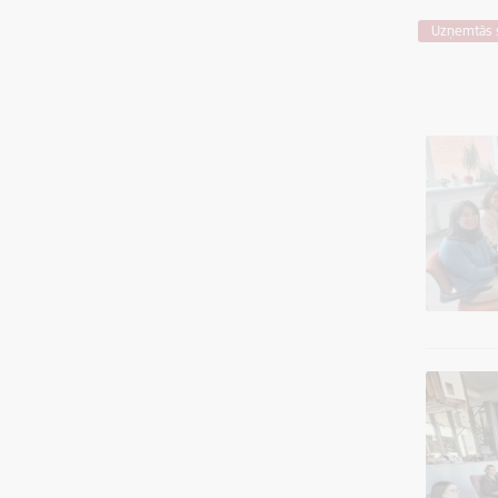
Uzņemtās s