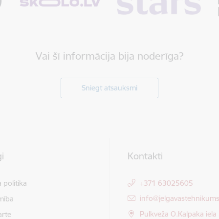
Vai šī informācija bija noderīga?
Sniegt atsauksmi
i
Kontakti
 politika
+371 63025605
E-pasts:
info@jelgavastehnikums
mība
Pulkveža O.Kalpaka iela 
arte