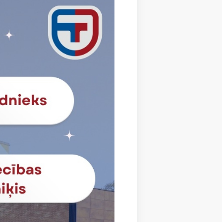
Lietuva) studenti kvalifikācijā “Apdares…
s mobilitātes
t through Erasmus+ mobility
. oktobra līdz 2023. gada 27. oktobrim
tenoja divi Vana-Vigala Tehniskās un
nti un viens pedagogs…
s mobilitātes
sojas Erasmus+ programmas
ietuvas
nikumā viesojas Erasmus+ programmas
. Laika periodā no 2023. gada 3. aprīļa