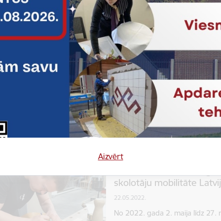
līdz 2023. gada 28. aprīlim Jel
Projekti
Uzņemtās starptautiskā
Alītas profesionālās izglī
Latvijā
23.10.2022.
No 2022. gada 23. oktobra līdz 
jaunieši, kuri apgūst datortīklu s
izglītības centrā. Pirmajā nedēļ
Projekti
Uzņemtās starptautiskā
Aizvērt
Alītas Profesionālās izglī
skolotāju mobilitāte Latvi
22.05.2022.
No 2022. gada 2. maija līdz 27