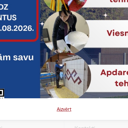
Vai šī informācija bija noderīga?
Sniegt atsauksmi
Aizvērt