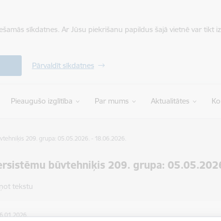
iešamās sīkdatnes. Ar Jūsu piekrišanu papildus šajā vietnē var tikt i
Pārvaldīt sīkdatnes
Pieaugušo izglītība
Par mums
Aktualitātes
Ko
tehniķis 209. grupa: 05.05.2026. - 18.06.2026.
ersistēmu būvtehniķis 209. grupa: 05.05.2026
ņot tekstu
26.01.2026.