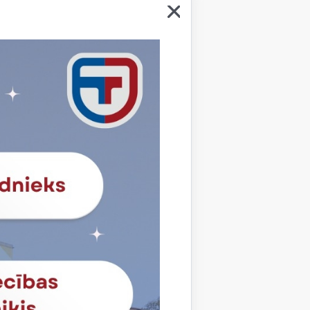
Kurss
ija
2. kurss