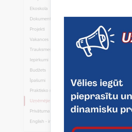
Izglītojam
Ekoskola
Kopējais 
Prakses va
Dokumenti
Projekti
Profesij
Vakances
Inženie
Trauksmes celšana
Iepirkumi
Budžets
Īpašumi
Praktisko mācību īstenošana
Uzņēmējiem
Privātuma politika
English - informācija angļu valodā