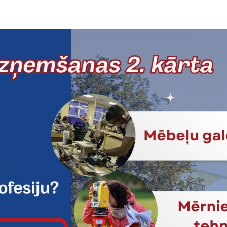
o skaits: 23
stundu skaits: 216 stundas
dītājs no izglītības iestādes: Aleksandrs Saveļjevs
a
Programmas nosaukums
rsistēmu būvtehniķis
Siltuma, gāzes un ūdens tehnoloģ