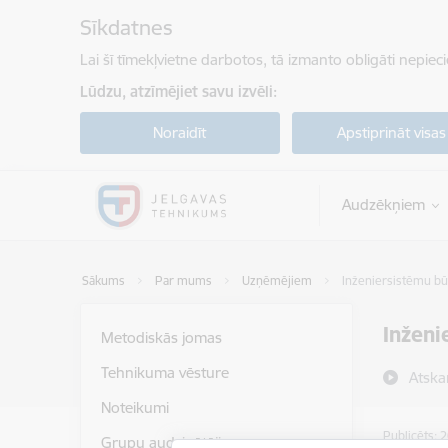
Pāriet uz lapas saturu
Sīkdatnes
Lai šī tīmekļvietne darbotos, tā izmanto obligāti nepiec
Lūdzu, atzīmējiet savu izvēli:
Noraidīt
Apstiprināt visas
Audzēkņiem
Sākums
Par mums
Uzņēmējiem
Inženiersistēmu būv
Inženi
Metodiskās jomas
Tehnikuma vēsture
Atska
Noteikumi
Publicēts: 
Grupu audzinātāji