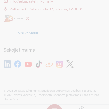
E-pasts:
info@jelgavastehnikums.lv
Pulkveža O.Kalpaka iela 37, Jelgava, LV-3001
Visi kontakti
Sekojiet mums
© 2026 Jelgavas tehnikums, publicētā satura visas tiesības aizsargātas.
© 2020 Valsts kanceleja, Tīmekļvietņu vienotās platformas visas tiesības
aizsargātas.