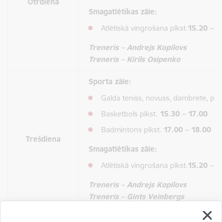
Otrdiena
Smagatlētikas zāle:
Atlētiskā vingrošana plkst.
15.20 – 1
Treneris – Andrejs Kopilovs
Treneris – Kirils Osipenko
Sporta zāle:
Galda teniss, novuss, dambrete, plk
Basketbols plkst.
15.30 – 17.00
Badmintons plkst.
17.00 – 18.00
Trešdiena
Smagatlētikas zāle:
Atlētiskā vingrošana plkst.
15.20 – 1
Treneris – Andrejs Kopilovs
Treneris – Gints Veinbergs
Sporta zāle: