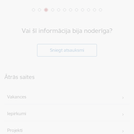
Vai šī informācija bija noderīga?
Sniegt atsauksmi
Kājene
Ātrās saites
Vakances
Iepirkumi
Projekti