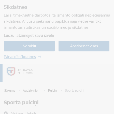
Pāriet uz lapas saturu
Sīkdatnes
Spied
lai meklētu
Enter
Lai šī tīmekļvietne darbotos, tā izmanto obligāti nepieciešamās
sīkdatnes. Ar Jūsu piekrišanu papildus šajā vietnē var tikt
izmantotas statistikas un sociālo mediju sīkdatnes.
Lūdzu, atzīmējiet savu izvēli:
Noraidīt
Apstiprināt visas
Pārvaldīt sīkdatnes
Sākums
Audzēkņiem
Pulciņi
Sporta pulciņi
Sporta pulciņi
Atskaņot tekstu