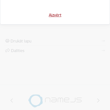
uz sacensībām.
Aizvērt
Jelgavas tehnikuma sporta organizators – Gints Veinbergs
Drukāt lapu
Dalīties