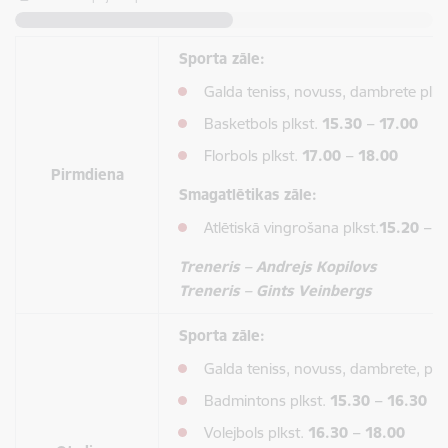
Sporta zāle:
Galda teniss, novuss, dambrete plks
Basketbols plkst.
15.30 – 17.00
Florbols plkst.
17.00 – 18.00
Pirmdiena
Smagatlētikas zāle:
Atlētiskā vingrošana plkst.
15.20 – 1
Treneris – Andrejs Kopilovs
Treneris – Gints Veinbergs
Sporta zāle:
Galda teniss, novuss, dambrete, plk
Badmintons plkst.
15.30 – 16.30
Volejbols plkst.
16.30 – 18.00