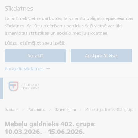
Pāriet uz lapas saturu
Sīkdatnes
Spied
lai meklētu
Enter
Lai šī tīmekļvietne darbotos, tā izmanto obligāti nepieciešamās
sīkdatnes. Ar Jūsu piekrišanu papildus šajā vietnē var tikt
izmantotas statistikas un sociālo mediju sīkdatnes.
Lūdzu, atzīmējiet savu izvēli:
Noraidīt
Apstiprināt visas
Pārvaldīt sīkdatnes
Sākums
Par mums
Uzņēmējiem
Mēbeļu galdnieks 402. grupa: 1
Mēbeļu galdnieks 402. grupa:
10.03.2026. - 15.06.2026.