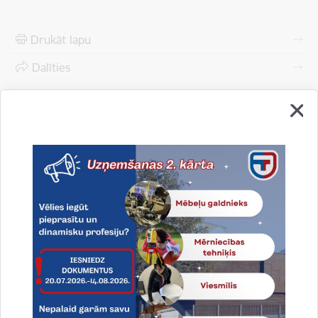
Drukāt lapu
Dalīties
Vai šī informācija bija noderīga?