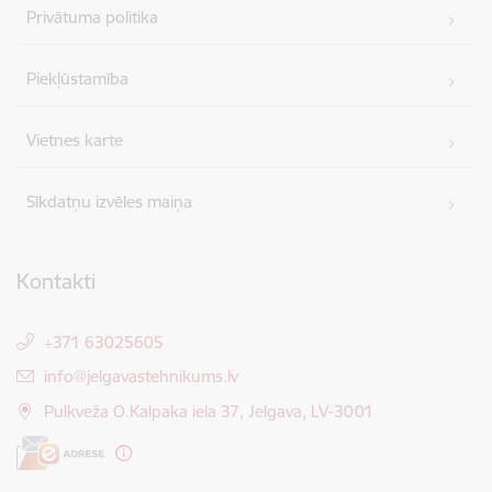
Privātuma politika
Piekļūstamība
Vietnes karte
Sīkdatņu izvēles maiņa
Kontakti
+371 63025605
E-pasts:
info@jelgavastehnikums.lv
Pulkveža O.Kalpaka iela 37, Jelgava, LV-3001