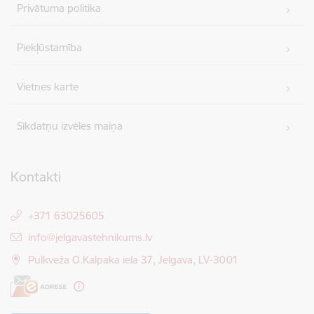
Privātuma politika
Piekļūstamība
Vietnes karte
Sīkdatņu izvēles maiņa
Kontakti
+371 63025605
E-pasts:
info@jelgavastehnikums.lv
Pulkveža O.Kalpaka iela 37, Jelgava, LV-3001