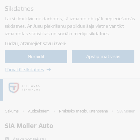
Pāriet uz lapas saturu
Sīkdatnes
Spied
lai meklētu
Enter
Lai šī tīmekļvietne darbotos, tā izmanto obligāti nepieciešamās
sīkdatnes. Ar Jūsu piekrišanu papildus šajā vietnē var tikt
izmantotas statistikas un sociālo mediju sīkdatnes.
Lūdzu, atzīmējiet savu izvēli:
Noraidīt
Apstiprināt visas
Pārvaldīt sīkdatnes
Sākums
Audzēkņiem
Praktisko mācību īstenošana
SIA Moller A
SIA Moller Auto
Atskaņot tekstu