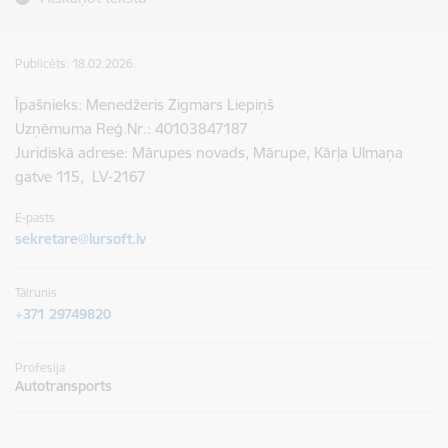
Publicēts: 18.02.2026.
Īpašnieks: Menedžeris Zigmars Liepiņš
Uzņēmuma Reģ.Nr.: 40103847187
Juridiskā adrese:
Mārupes novads, Mārupe, Kārļa Ulmaņa
gatve 115, LV-2167
E-pasts
sekretare@lursoft.lv
Tālrunis
+371 29749820
Profesija
Autotransports