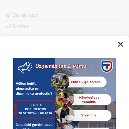
Drukāt lapu
Dalīties
Vai šī informācija bija noderīga?