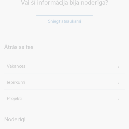
Vai šī informācija bija noderīga?
Sniegt atsauksmi
Kājene
Ātrās saites
Vakances
Iepirkumi
Projekti
Noderīgi