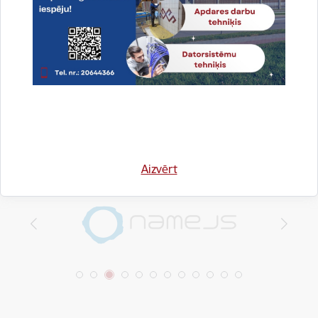
Drukāt lapu
Dalīties
Aizvērt