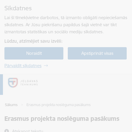
Pāriet uz lapas saturu
Sīkdatnes
Spied
lai meklētu
Enter
Lai šī tīmekļvietne darbotos, tā izmanto obligāti nepieciešamās
sīkdatnes. Ar Jūsu piekrišanu papildus šajā vietnē var tikt
izmantotas statistikas un sociālo mediju sīkdatnes.
Lūdzu, atzīmējiet savu izvēli:
Noraidīt
Apstiprināt visas
Pārvaldīt sīkdatnes
Sākums
Erasmus projekta noslēguma pasākums
Erasmus projekta noslēguma pasākums
Atskaņot tekstu