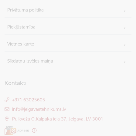
Privātuma politika
Piekļūstamība
Vietnes karte
Sīkdatņu izvēles maiņa
Kontakti
+371 63025605
E-pasts:
info@jelgavastehnikums.lv
Pulkveža O.Kalpaka iela 37, Jelgava, LV-3001