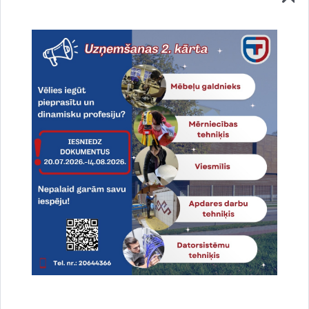
Nr.Pedagogi1.-2.101aJānis LiepiņšSigita
Brakovska103Kirils OsipenkoMadara Pūre3.-4…
Sporta diena
Drukāt lapu