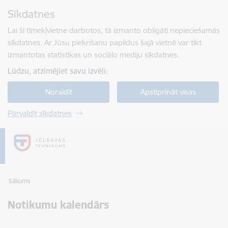
Pāriet uz lapas saturu
Sīkdatnes
Spied
lai meklētu
Enter
Lai šī tīmekļvietne darbotos, tā izmanto obligāti nepieciešamās
sīkdatnes. Ar Jūsu piekrišanu papildus šajā vietnē var tikt
izmantotas statistikas un sociālo mediju sīkdatnes.
Lūdzu, atzīmējiet savu izvēli:
Noraidīt
Apstiprināt visas
Pārvaldīt sīkdatnes
Sākums
Notikumu kalendārs