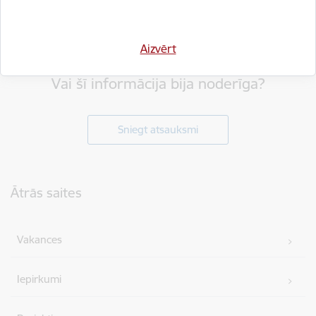
Aizvērt
Vai šī informācija bija noderīga?
Sniegt atsauksmi
Kājene
Ātrās saites
Vakances
Iepirkumi