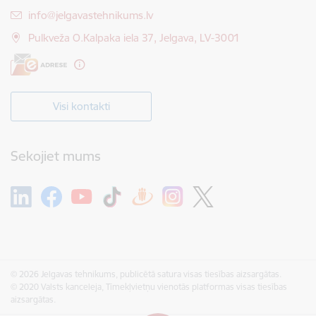
E-pasts:
info@jelgavastehnikums.lv
Pulkveža O.Kalpaka iela 37, Jelgava, LV-3001
Visi kontakti
Sekojiet mums
© 2026 Jelgavas tehnikums, publicētā satura visas tiesības aizsargātas.
© 2020 Valsts kanceleja, Tīmekļvietņu vienotās platformas visas tiesības
aizsargātas.