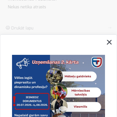
Nekas netika atrasts
Drukāt lapu