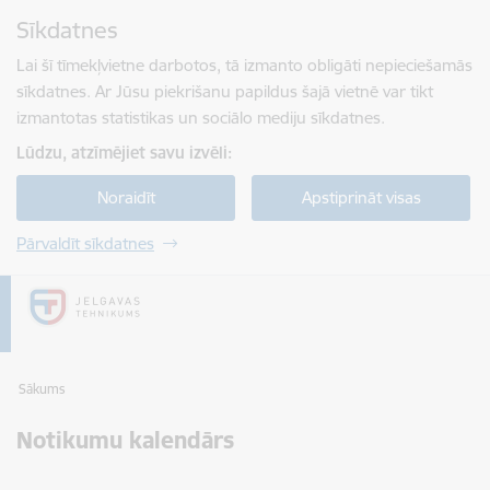
Pāriet uz lapas saturu
Sīkdatnes
Spied
lai meklētu
Enter
Lai šī tīmekļvietne darbotos, tā izmanto obligāti nepieciešamās
sīkdatnes. Ar Jūsu piekrišanu papildus šajā vietnē var tikt
izmantotas statistikas un sociālo mediju sīkdatnes.
Lūdzu, atzīmējiet savu izvēli:
Noraidīt
Apstiprināt visas
Pārvaldīt sīkdatnes
Sākums
Notikumu kalendārs