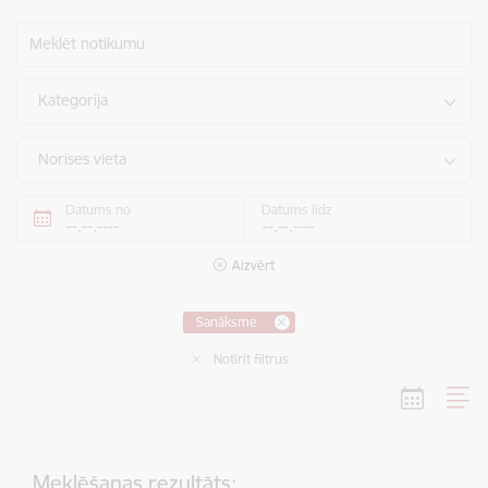
Meklēt notikumu
Kategorija
Norises vieta
Datums no
Datums līdz
Aizvērt
Sanāksme
Notīrīt filtrus
Meklēšanas rezultāts: