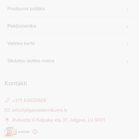
Privātuma politika
Piekļūstamība
Vietnes karte
Sīkdatņu izvēles maiņa
Kontakti
+371 63025605
E-pasts:
info@jelgavastehnikums.lv
Pulkveža O.Kalpaka iela 37, Jelgava, LV-3001