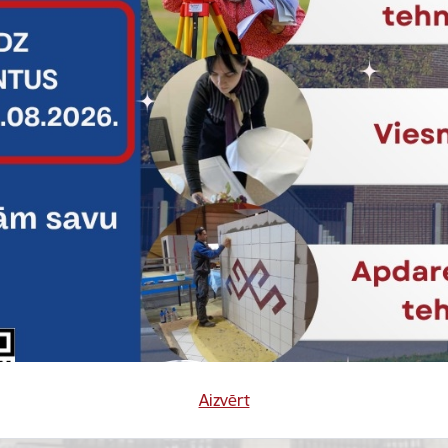
amu zināšanu līmeni
.08.9.00-12.00 Aivars Granskis Aldis Moškanovs Automehāniķis
00…
Aizvērt