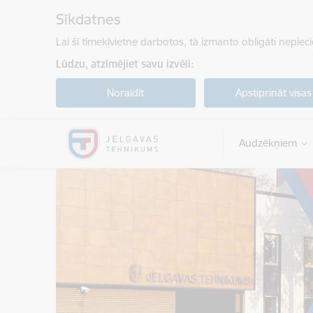
Pāriet uz lapas saturu
Sīkdatnes
Lai šī tīmekļvietne darbotos, tā izmanto obligāti nepiec
Lūdzu, atzīmējiet savu izvēli:
Noraidīt
Apstiprināt visas
Audzēkņiem
Jelgavas tehnikums