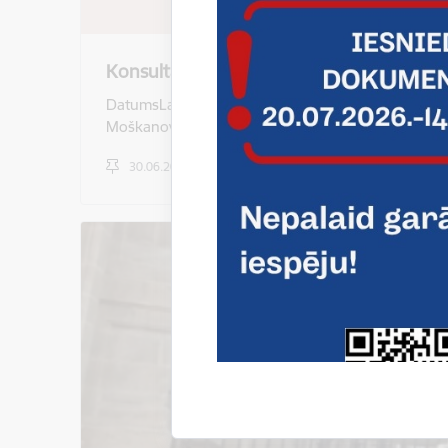
Konsultācijas izglītojamiem ar nepietiek
DatumsLaiksPedagogsPriekšmets/ProgrammaTelpa26
Moškanovs Automehāniķis106.A31.08.10.00-12.
30.06.2026.