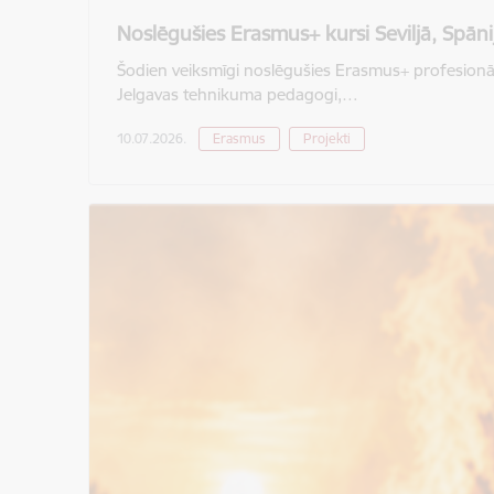
Noslēgušies Erasmus+ kursi Seviljā, Spāni
Šodien veiksmīgi noslēgušies Erasmus+ profesionālās
Jelgavas tehnikuma pedagogi,…
10.07.2026.
Erasmus
Projekti