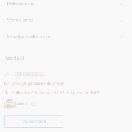
Piekļūstamība
Vietnes karte
Sīkdatņu izvēles maiņa
Kontakti
+371 63025605
E-pasts:
info@jelgavastehnikums.lv
Pulkveža O.Kalpaka iela 37, Jelgava, LV-3001
Visi kontakti