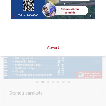
Visi jaunumi
Aizvērt
Stundu saraksts