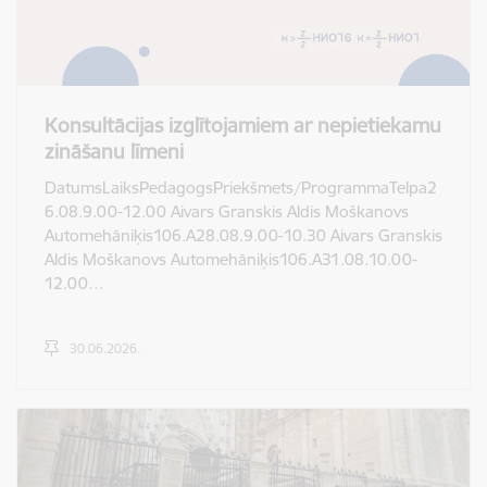
Konsultācijas izglītojamiem ar nepietiekamu
zināšanu līmeni
DatumsLaiksPedagogsPriekšmets/ProgrammaTelpa2
6.08.9.00-12.00 Aivars Granskis Aldis Moškanovs
Automehāniķis106.A28.08.9.00-10.30 Aivars Granskis
Aldis Moškanovs Automehāniķis106.A31.08.10.00-
12.00…
30.06.2026.