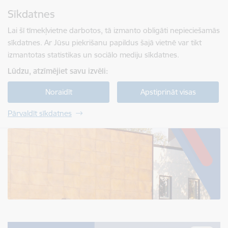
Pāriet uz lapas saturu
Sīkdatnes
Spied
lai meklētu
Enter
Lai šī tīmekļvietne darbotos, tā izmanto obligāti nepieciešamās
sīkdatnes. Ar Jūsu piekrišanu papildus šajā vietnē var tikt
izmantotas statistikas un sociālo mediju sīkdatnes.
Lūdzu, atzīmējiet savu izvēli:
Noraidīt
Apstiprināt visas
Pārvaldīt sīkdatnes
Jelgavas tehnikums