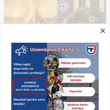
Līgo svētki!
Līgo svētki - tas ir laiks, kad apstājamies, atskatamies
un novērtējam to, kas patiesi svarīgs: ģimene,
draudzība un piederība savai zemei.
19.06.2026.