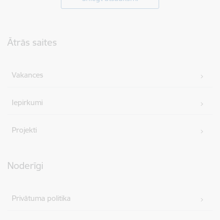
Kājene
Ātrās saites
Vakances
Iepirkumi
Projekti
Noderīgi
Privātuma politika