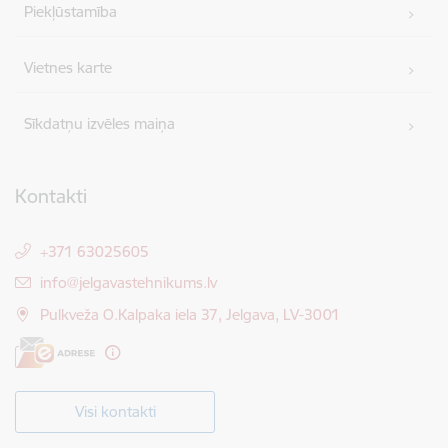
Piekļūstamība
Vietnes karte
Sīkdatņu izvēles maiņa
Kontakti
+371 63025605
E-pasts:
info@jelgavastehnikums.lv
Pulkveža O.Kalpaka iela 37, Jelgava, LV-3001
Visi kontakti