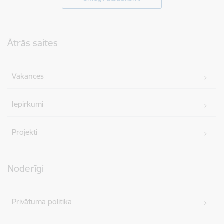
Kājene
Ātrās saites
Vakances
Iepirkumi
Projekti
Noderīgi
Privātuma politika