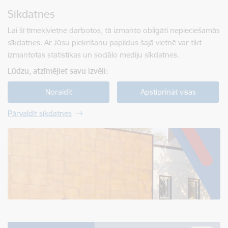
Pāriet uz lapas saturu
Sīkdatnes
Spied
lai meklētu
Enter
Lai šī tīmekļvietne darbotos, tā izmanto obligāti nepieciešamās
sīkdatnes. Ar Jūsu piekrišanu papildus šajā vietnē var tikt
izmantotas statistikas un sociālo mediju sīkdatnes.
Lūdzu, atzīmējiet savu izvēli:
Noraidīt
Apstiprināt visas
Pārvaldīt sīkdatnes
Jelgavas tehnikums