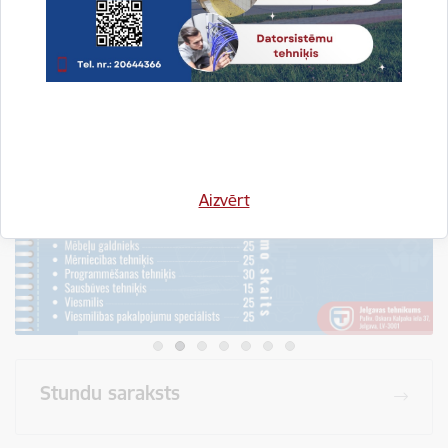
Visi jaunumi
Aizvērt
Stundu saraksts