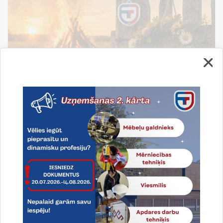
Līgo svētki!
Līgo svētki - tas ir laiks, kad apstājamies, atskatamies
un novērtējam to, kas patiesi svarīgs: ģimene,
draudzība un piederība savai zemei.
19.06.2026.