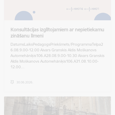
Konsultācijas izglītojamiem ar nepietiekamu
zināšanu līmeni
DatumsLaiksPedagogsPriekšmets/ProgrammaTelpa2
6.08.9.00-12.00 Aivars Granskis Aldis Moškanovs
Automehāniķis106.A28.08.9.00-10.30 Aivars Granskis
Aldis Moškanovs Automehāniķis106.A31.08.10.00-
12.00…
30.06.2026.