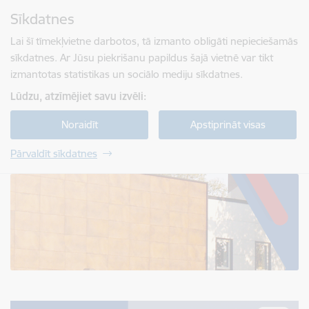
Pāriet uz lapas saturu
Sīkdatnes
Spied
lai meklētu
Enter
Lai šī tīmekļvietne darbotos, tā izmanto obligāti nepieciešamās
sīkdatnes. Ar Jūsu piekrišanu papildus šajā vietnē var tikt
izmantotas statistikas un sociālo mediju sīkdatnes.
Lūdzu, atzīmējiet savu izvēli:
Noraidīt
Apstiprināt visas
Pārvaldīt sīkdatnes
Jelgavas tehnikums