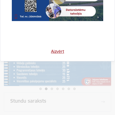
Visi jaunumi
Aizvērt
Stundu saraksts