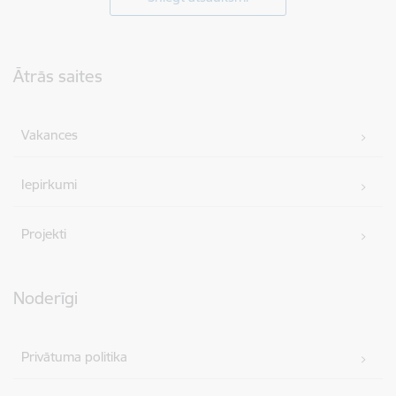
Kājene
Ātrās saites
Vakances
Iepirkumi
Projekti
Noderīgi
Privātuma politika