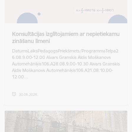
Konsultācijas izglītojamiem ar nepietiekamu
zināšanu līmeni
DatumsLaiksPedagogsPriekšmets/ProgrammaTelpa2
6.08.9.00-12.00 Aivars Granskis Aldis Moškanovs
Automehāniķis106.A28.08.9.00-10.30 Aivars Granskis
Aldis Moškanovs Automehāniķis106.A31.08.10.00-
12.00…
30.06.2026.