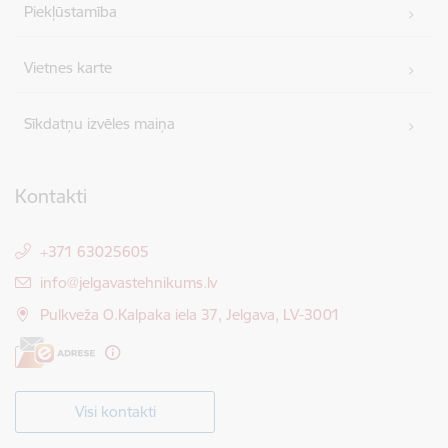
Piekļūstamība
Vietnes karte
Sīkdatņu izvēles maiņa
Kontakti
+371 63025605
E-pasts:
info@jelgavastehnikums.lv
Pulkveža O.Kalpaka iela 37, Jelgava, LV-3001
Visi kontakti