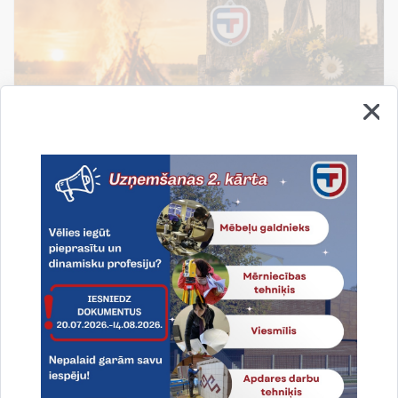
Līgo svētki!
Līgo svētki - tas ir laiks, kad apstājamies, atskatamies
un novērtējam to, kas patiesi svarīgs: ģimene,
draudzība un piederība savai zemei.
19.06.2026.